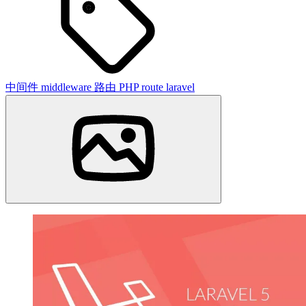
中间件
middleware
路由
PHP
route
laravel