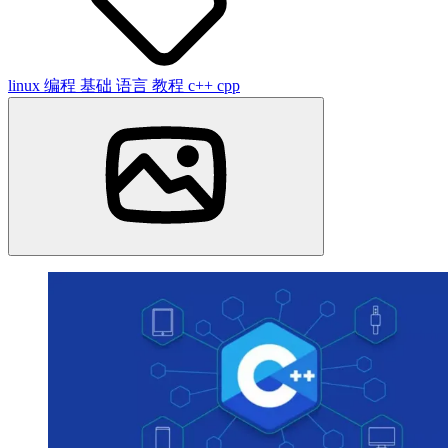
linux
编程
基础
语言
教程
c++
cpp