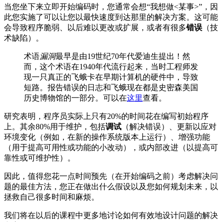
当您坐下来立即开始编码时，您通常会想“我想做<某事>”，因
此您实施了可以让您以最快速度到达那里的解决方案。这可能
会导致程序脆弱、以后难以更改或扩展，或者有很多
错误
（技
术缺陷）。
术语
漏洞
最早是由19世纪70年代爱迪生提出！然
而，这个术语在1940年代流行起来，当时工程师发
现一只真正的飞蛾卡在早期计算机的硬件中，导致
短路。报告错误的日志和飞蛾现在都是史密森美国
历史博物馆的一部分。可以在
这里
查看。
研究表明，程序员实际上只有20%的时间花在编写初始程序
上。其余80%用于维护，包括
调试
（解决错误）、更新以应对
环境变化（例如，在新的操作系统版本上运行）、增强功能
（用于提高可用性或功能的小改动），或内部改进（以提高可
靠性或可维护性）。
因此，值得您花一点时间预先（在开始编码之前）考虑解决问
题的最佳方法，您正在做出什么假设以及您如何规划未来，以
拯救自己很多时间和麻烦。
我们将在以后的课程中更多地讨论如何有效地设计问题的解决