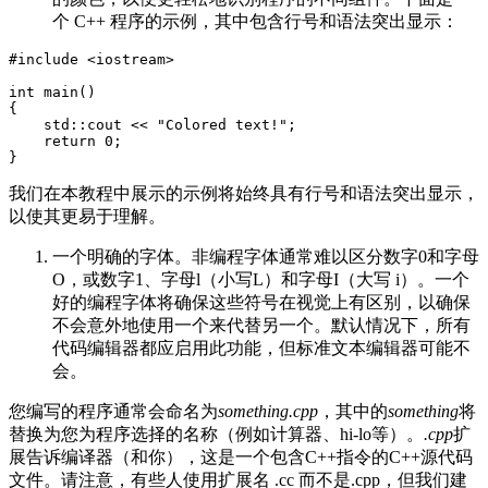
个 C++ 程序的示例，其中包含行号和语法突出显示：
#include <iostream>

int main()

{

    std::cout << "Colored text!";

    return 0;

}
我们在本教程中展示的示例将始终具有行号和语法突出显示，
以使其更易于理解。
一个明确的字体。非编程字体通常难以区分数字0和字母
O，或数字1、字母l（小写L）和字母I（大写 i）。一个
好的编程字体将确保这些符号在视觉上有区别，以确保
不会意外地使用一个来代替另一个。默认情况下，所有
代码编辑器都应启用此功能，但标准文本编辑器可能不
会。
您编写的程序通常会命名为
something.cpp
，其中的
something
将
替换为您为程序选择的名称（例如计算器、hi-lo等）。
.cpp
扩
展告诉编译器（和你），这是一个包含C++指令的C++源代码
文件。请注意，有些人使用扩展名 .cc 而不是.cpp，但我们建