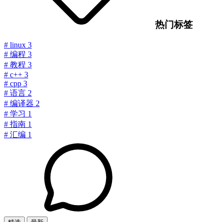
热门标签
#
linux
3
#
编程
3
#
教程
3
#
c++
3
#
cpp
3
#
语言
2
#
编译器
2
#
学习
1
#
指南
1
#
汇编
1