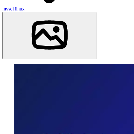
mysql
linux