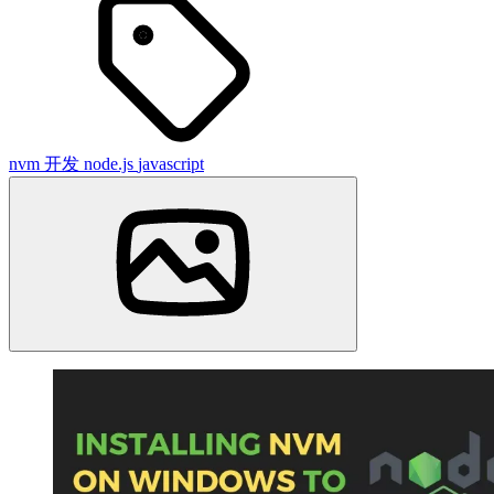
nvm
开发
node.js
javascript