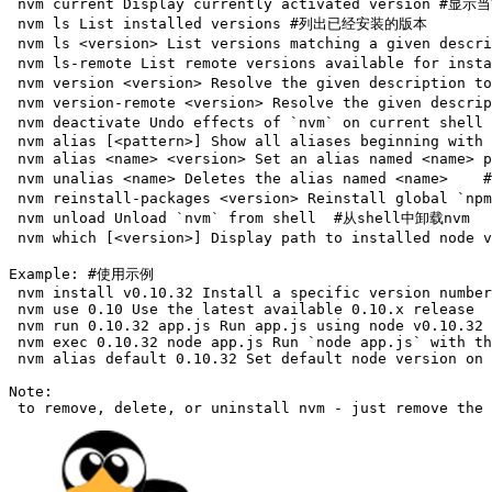
 nvm current Display currently activated version #显
 nvm ls List installed versions #列出已经安装的版本

 nvm ls <version> List versions matching a given d
 nvm ls-remote List remote versions available for i
 nvm version <version> Resolve the given description
 nvm version-remote <version> Resolve the given des
 nvm deactivate Undo effects of `nvm` on current she
 nvm alias [<pattern>] Show all aliases beginning with 
 nvm alias <name> <version> Set an alias named <name>
 nvm unalias <name> Deletes the alias named <name>  
 nvm reinstall-packages <version> Reinstall global `n
 nvm unload Unload `nvm` from shell  #从shell中卸载nvm

 nvm which [<version>] Display path to installed node 
Example: #使用示例

 nvm install v0.10.32 Install a specific version number

 nvm use 0.10 Use the latest available 0.10.x release

 nvm run 0.10.32 app.js Run app.js using node v0.10.32

 nvm exec 0.10.32 node app.js Run `node app.js` with th
 nvm alias default 0.10.32 Set default node version on 
Note:
