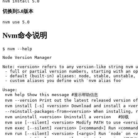
切换到5.0版本
Nvm命令说明
Node Version Manager

Note: <version> refers to any version-like string nvm u
 - full or partial version numbers, starting with an op
 - default (built-in) aliases: node, stable, unstable, 
 - custom aliases you define with `nvm alias foo`

Usage:

 nvm help Show this message #显示帮助信息

 nvm --version Print out the latest released version 
 nvm install [-s] <version> Download and install a <
 --reinstall-packages-from=<version> When installing, 
 nvm uninstall <version> Uninstall a version   #卸载

 nvm use [--silent] <version> Modify PATH to use <ver
 nvm exec [--silent] <version> [<command>] Run <co
 nvm run [--silent] <version> [<args>] Run `node` on