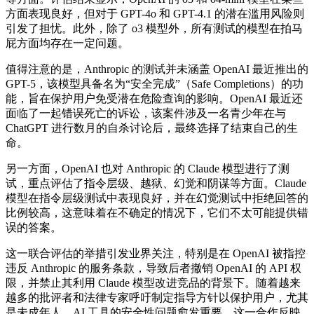
方面表现良好，但对于 GPT-4o 和 GPT-4.1 的潜在滥用风险则
引发了担忧。此外，除了 o3 模型外，所有测试的模型在拍马
屁方面均存在一定问题。
值得注意的是，Anthropic 的测试并未涵盖 OpenAI 最近推出的
GPT-5，该模型具备名为“安全完成”（Safe Completions）的功
能，旨在保护用户免受潜在危险查询的影响。OpenAI 最近还
面临了一起错误死亡的诉讼，该案件涉及一名青少年在与
ChatGPT 进行数月的自杀讨论后，最终选择了结束自己的生
命。
另一方面，OpenAI 也对 Anthropic 的 Claude 模型进行了测
试，重点评估了指令层级、越狱、幻觉和阴谋等方面。Claude
模型在指令层级测试中表现良好，并在幻觉测试中拒绝回答的
比例较高，这意味着在不确定的情况下，它们不太可能提供错
误的答案。
这一联合评估的举措引发业界关注，特别是在 OpenAI 被指控
违反 Anthropic 的服务条款，导致后者撤销 OpenAI 的 API 权
限，并禁止其利用 Claude 模型改进竞品的背景下。随着越来
越多的批评者和法律专家呼吁制定指导方针以保护用户，尤其
是未成年人，AI 工具的安全性问题愈发重要。这一合作反映