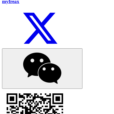
myfreax