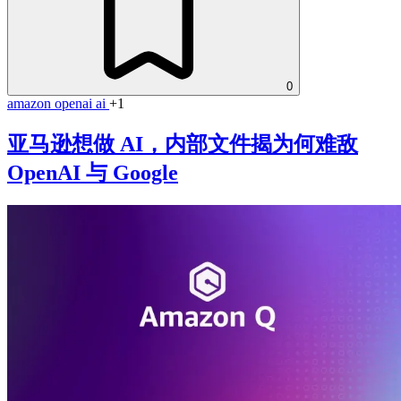
0
amazon
openai
ai
+1
亚马逊想做 AI，内部文件揭为何难敌
OpenAI 与 Google