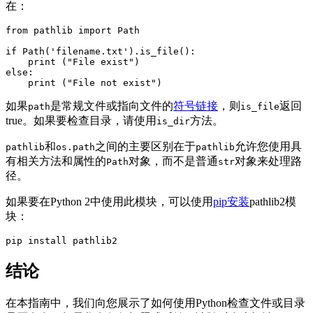
在：
from pathlib import Path

if Path('filename.txt').is_file():

    print ("File exist")

else:

    print ("File not exist")
如果
是常规文件或指向文件的
符号链接
，则
返回
path
is_file
true。如果要检查目录，请使用
方法。
is_dir
和
之间的主要区别在于
允许您使用具
pathlib
os.path
pathlib
有相关方法和属性的
对象，而不是普通
对象来处理路
Path
str
径。
如果要在Python 2中使用此模块，可以使用
pip安装
pathlib2模
块：
pip install pathlib2
结论
在本指南中，我们向您展示了如何使用Python检查文件或目录