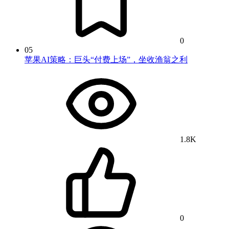
0
05
苹果AI策略：巨头“付费上场”，坐收渔翁之利
1.8K
0