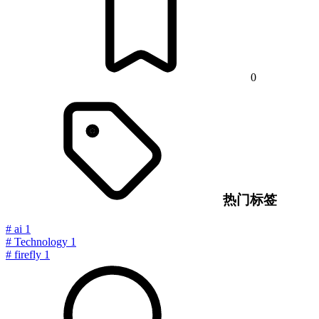
0
热门标签
#
ai
1
#
Technology
1
#
firefly
1