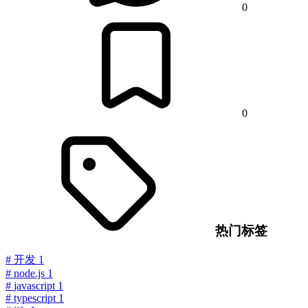
0
0
热门标签
#
开发
1
#
node.js
1
#
javascript
1
#
typescript
1