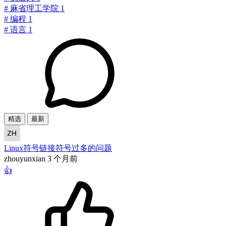
#
麻省理工学院
1
#
编程
1
#
语言
1
精选
最新
Linux符号链接符号过多的问题
zhouyunxian
3 个月前
👍