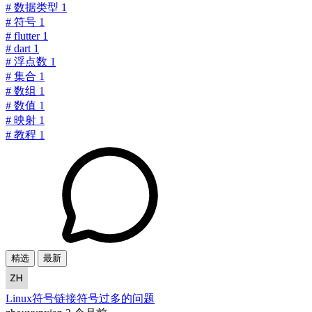
#
数据类型
1
#
符号
1
#
flutter
1
#
dart
1
#
浮点数
1
#
集合
1
#
数组
1
#
数值
1
#
映射
1
#
教程
1
精选
最新
Linux符号链接符号过多的问题