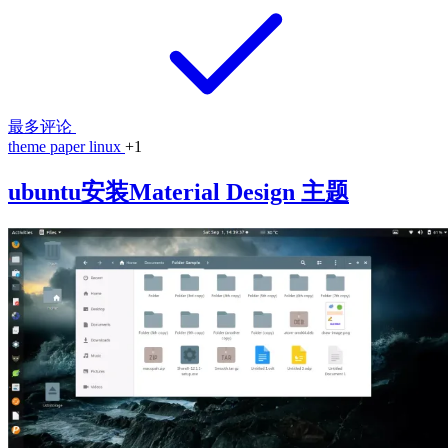
最多评论
theme
paper
linux
+1
ubuntu安装Material Design 主题