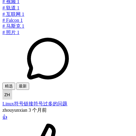
#
视频
1
#
轨道
1
#
互联网
1
#
Falcon
1
#
马斯克
1
#
照片
1
精选
最新
Linux符号链接符号过多的问题
zhouyunxian
3 个月前
👍