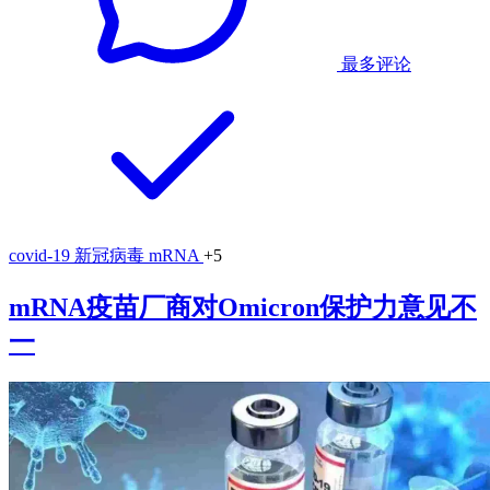
最多评论
covid-19
新冠病毒
mRNA
+5
mRNA疫苗厂商对Omicron保护力意见不
一