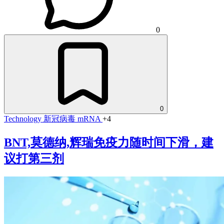
0
0
Technology
新冠病毒
mRNA
+4
BNT,莫德纳,辉瑞免疫力随时间下滑，建
议打第三剂