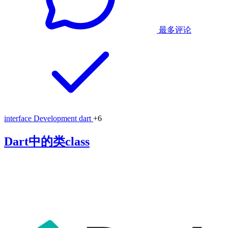
最多评论
interface
Development
dart
+6
Dart中的类class