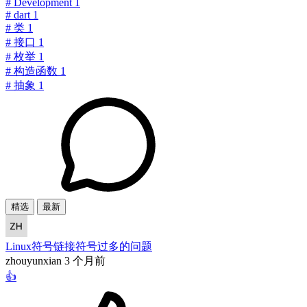
#
Development
1
#
dart
1
#
类
1
#
接口
1
#
枚举
1
#
构造函数
1
#
抽象
1
精选
最新
Linux符号链接符号过多的问题
zhouyunxian
3 个月前
👍