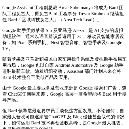
Google Assistant 工程副总裁 Amar Subramanya 将成为 Bard 团
队工程负责人，原负责Bard 工程事务 Trevor Strohman 继续担
任 Bard「区域科技负责人」（Area Tech Lead）。
Google 助手类似苹果 Siri 及亚马逊 Alexa，是 AI 支持的虚拟
助理软件，通常以语音辨识普遍用于 3C、移动及智能家居设
备，如 Pixel 系列手机、Nest 智慧音箱、智慧手表及Gooogle
TV。
随着苹果及亚马逊积极以自家车用操作系统及虚拟助手布局车
用市场，Google 也以自家 Android Automotive 及 Google 助手
进驻最新车款。随着组织变动，Assistant 部门计划未来会将
Bard 技术整合至类似产品及应用。
由于 Google 最主要业务及营收来源是 Google 搜索和广告，随
着 ChatGPT 海啸来袭，Google 高层一度希望能将 Bard 用于搜
寻产品。
但 Bard 领导层最近要求员工淡化这方面发展。不论如何，自
家最大营收可能逐渐被ChatGPT 及 Bing 侵蚀甚至取代的情况
下，如何运用 Bard 技术再创营收高峰，是Google 最大挑战，
更是投资者最在乎的问题。