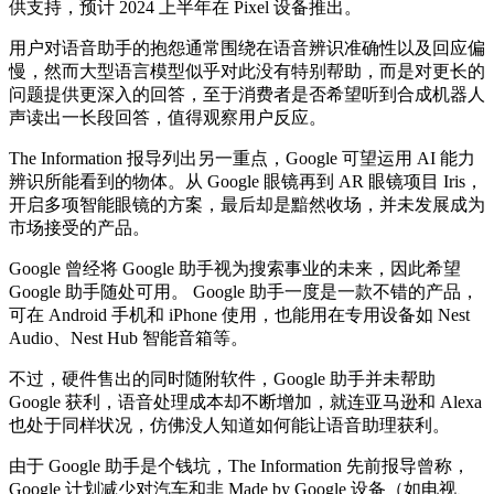
供支持，预计 2024 上半年在 Pixel 设备推出。
用户对语音助手的抱怨通常围绕在语音辨识准确性以及回应偏
慢，然而大型语言模型似乎对此没有特别帮助，而是对更长的
问题提供更深入的回答，至于消费者是否希望听到合成机器人
声读出一长段回答，值得观察用户反应。
The Information 报导列出另一重点，Google 可望运用 AI 能力
辨识所能看到的物体。从 Google 眼镜再到 AR 眼镜项目 Iris，
开启多项智能眼镜的方案，最后却是黯然收场，并未发展成为
市场接受的产品。
Google 曾经将 Google 助手视为搜索事业的未来，因此希望
Google 助手随处可用。 Google 助手一度是一款不错的产品，
可在 Android 手机和 iPhone 使用，也能用在专用设备如 Nest
Audio、Nest Hub 智能音箱等。
不过，硬件售出的同时随附软件，Google 助手并未帮助
Google 获利，语音处理成本却不断增加，就连亚马逊和 Alexa
也处于同样状况，仿佛没人知道如何能让语音助理获利。
由于 Google 助手是个钱坑，The Information 先前报导曾称，
Google 计划减少对汽车和非 Made by Google 设备（如电视、