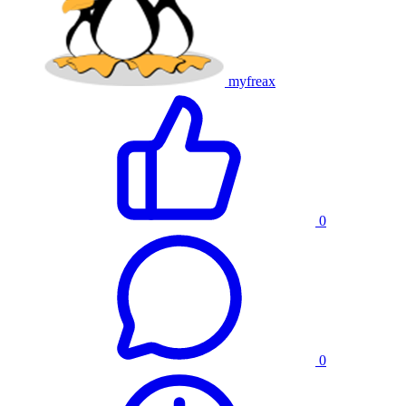
myfreax
0
0