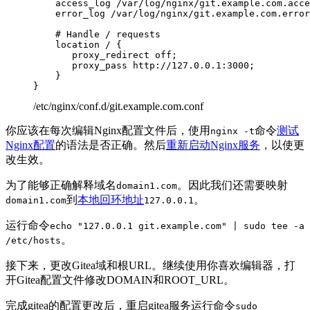
    access_log /var/log/nginx/git.example.com.acce
    error_log /var/log/nginx/git.example.com.error
    # Handle / requests

    location / {

       proxy_redirect off;

       proxy_pass http://127.0.0.1:3000;

    }

/etc/nginx/conf.d/git.example.com.conf
你应该在每次编辑Nginx配置文件后，使用
命令
测试
nginx -t
Nginx配置
的语法是否正确。然后
重新启动Nginx服务
，以使更
改生效。
为了能够正确解释域名
。因此我们还需要映射
domain1.com
到
本地回环地址
。
domain1.com
127.0.0.1
运行命令
echo "127.0.0.1 git.example.com" | sudo tee -a
。
/etc/hosts
接下来，更改Gitea域和根URL。继续使用你喜欢编辑器，打
开Gitea配置文件修改DOMAIN和ROOT_URL。
完成gitea的配置更改后，重启gitea服务运行命令
sudo