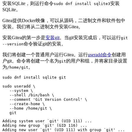
安装SQLite，则运行命令
安装
sudo dnf install sqlite3
SQLite。
Gitea提供Docker映像，可以从源码，二进制文件和软件包中
安装。我们将从二进制文件安装Gitea。
安装Gitea的第一步是
安装git
。当git安装完成后，可以运行
git
命令验证git的安装。
--version
我们将创建一个普通用户运行Gitea。运行
useradd命令
创建用
户git。命令将创建一个名为
的用户和组，并将家目录设置
git
为
。
/home/git
sudo dnf install sqlite git

sudo useradd \

   --system \

   --shell /bin/bash \

   --comment 'Git Version Control' \

   --create-home \

   --home /home/git \

   git
Adding system user `git' (UID 111) ...

Adding new group `git' (GID 116) ...

Adding new user `git' (UID 111) with group `git' ...
