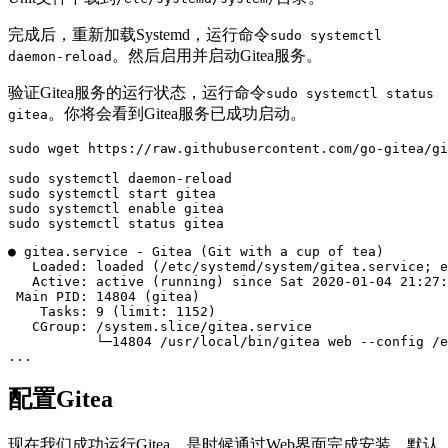
完成后，重新加载Systemd，运行命令
sudo systemctl
。然后启用并启动Gitea服务。
daemon-reload
验证Gitea服务的运行状态，运行命令
sudo systemctl status
。你将会看到Gitea服务已成功启动。
gitea
sudo wget https://raw.githubusercontent.com/go-gitea/gi
sudo systemctl daemon-reload

sudo systemctl start gitea

sudo systemctl enable gitea

sudo systemctl status gitea
● gitea.service - Gitea (Git with a cup of tea)

   Loaded: loaded (/etc/systemd/system/gitea.service; e
   Active: active (running) since Sat 2020-01-04 21:27:
 Main PID: 14804 (gitea)

    Tasks: 9 (limit: 1152)

   CGroup: /system.slice/gitea.service

           └─14804 /usr/local/bin/gitea web --config /e
配置Gitea
现在我们成功运行Gitea，是时候通过Web界面完成安装。默认