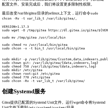
配置文件。安装完成后，我们将设置更多限制性权限。
最后改变/var/lib/gitea/目录的selinux上下文，运行命令
sudo
。
chcon -Rv -t var_lib_t /var/lib/gitea/
VERSION=1.17.3

sudo wget -O /tmp/gitea https://dl.gitea.io/gitea/${VER
sudo mv /tmp/gitea /usr/local/bin

sudo chmod +x /usr/local/bin/gitea

sudo chcon -v -t bin_t /usr/local/bin/gitea

sudo mkdir -p /var/lib/gitea/{custom,data,indexers,publ
sudo chown git: /var/lib/gitea/{data,indexers,log}

sudo chmod 750 /var/lib/gitea/{data,indexers,log}

sudo mkdir /etc/gitea

sudo chown root:git /etc/gitea

sudo chmod 770 /etc/gitea

sudo chcon -Rv -t var_lib_t /var/lib/gitea/
创建Systemd服务
Gitea提供已配置的Systemd Unit文件。运行wget命令将Systemd
Unit文件下载到
目录。
/etc/systemd/system/