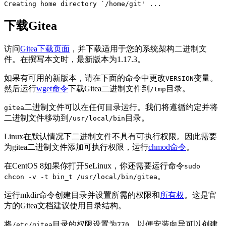
下载Gitea
访问
Gitea下载页面
，并下载适用于您的系统架构二进制文
件。在撰写本文时，最新版本为1.17.3。
如果有可用的新版本，请在下面的命令中更改
变量。
VERSION
然后运行
wget命令
下载Gitea二进制文件到
目录。
/tmp
二进制文件可以在任何目录运行。我们将遵循约定并将
gitea
二进制文件移动到
目录。
/usr/local/bin
Linux在默认情况下二进制文件不具有可执行权限。因此需要
为gitea二进制文件添加可执行权限，运行
chmod命令
。
在CentOS 8如果你打开SeLinux，你还需要运行命令
sudo
。
chcon -v -t bin_t /usr/local/bin/gitea
运行mkdir命令创建目录并设置所需的权限和
所有权
。这是官
方的Gitea文档建议使用目录结构。
将
目录的权限设置为
，以便安装向导可以创建
/etc/gitea
770