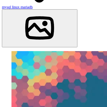
mysql
linux
mariadb