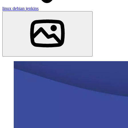
linux
debian
jenkins