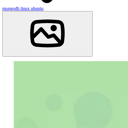
mongodb
linux
ubuntu