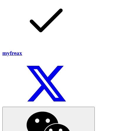
myfreax