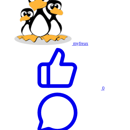
myfreax
0