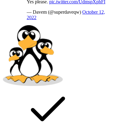
Yes please.
pic.twitter.com/UdmspXphFI
— Davem (@superdaveqw)
October 12,
2022