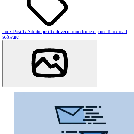
linux
Postfix Admin
postfix
dovecot
roundcube
rspamd
linux mail
software