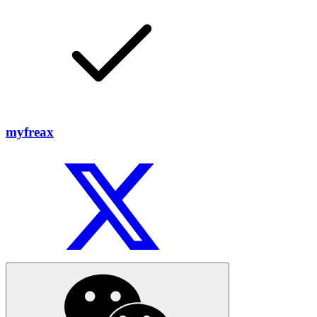
myfreax