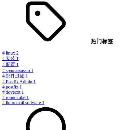
热门标签
#
linux
2
#
安装
1
#
配置
1
#
spamassassin
1
#
邮件过滤
1
#
Postfix Admin
1
#
postfix
1
#
dovecot
1
#
roundcube
1
#
linux mail software
1