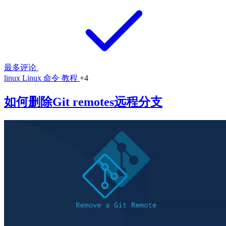
最多评论
linux
Linux 命令
教程
+4
如何删除Git remotes远程分支