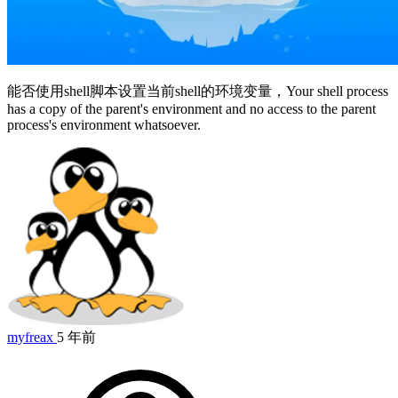
能否使用shell脚本设置当前shell的环境变量，Your shell process
has a copy of the parent's environment and no access to the parent
process's environment whatsoever.
myfreax
5 年前