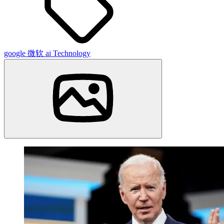
google
微软
ai
Technology