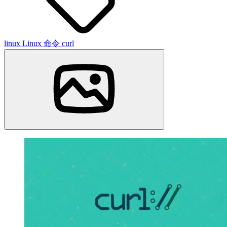
linux
Linux 命令
curl