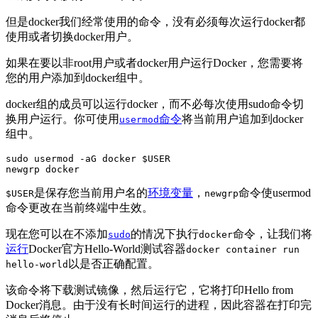
但是docker我们经常使用的命令，没有必须每次运行docker都
使用或者切换docker用户。
如果在要以非root用户或者docker用户运行Docker，您需要将
您的用户添加到docker组中。
docker组的成员可以运行docker，而不必每次使用sudo命令切
换用户运行。你可使用
命令
将当前用户追加到docker
usermod
组中。
sudo usermod -aG docker $USER

newgrp docker
是保存您当前用户名的
环境变量
，
命令使usermod
$USER
newgrp
命令更改在当前终端中生效。
现在您可以在不添加
的情况下执行
命令，让我们将
sudo
docker
运行
Docker官方Hello-World测试容器
docker container run
以是否正确配置。
hello-world
该命令将下载测试镜像，然后运行它，它将打印Hello from
Docker消息。由于没有长时间运行的进程，因此容器在打印完