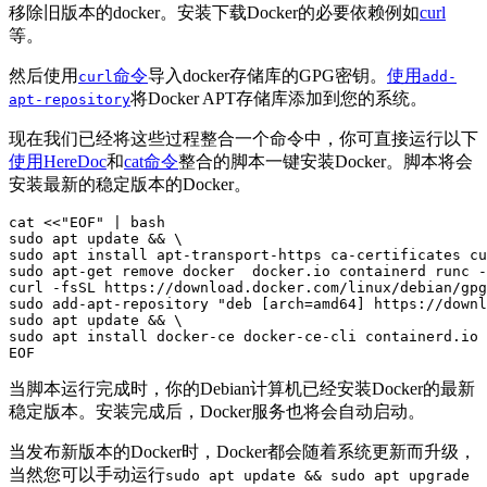
移除旧版本的docker。安装下载Docker的必要依赖例如
curl
等。
然后使用
命令
导入docker存储库的GPG密钥。
使用
curl
add-
将Docker APT存储库添加到您的系统。
apt-repository
现在我们已经将这些过程整合一个命令中，你可直接运行以下
使用HereDoc
和
cat命令
整合的脚本一键安装Docker。脚本将会
安装最新的稳定版本的Docker。
cat <<"EOF" | bash                              

sudo apt update && \

sudo apt install apt-transport-https ca-certificates cu
sudo apt-get remove docker  docker.io containerd runc -
curl -fsSL https://download.docker.com/linux/debian/gpg
sudo add-apt-repository "deb [arch=amd64] https://downl
sudo apt update && \

sudo apt install docker-ce docker-ce-cli containerd.io 
EOF
当脚本运行完成时，你的Debian计算机已经安装Docker的最新
稳定版本。安装完成后，Docker服务也将会自动启动。
当发布新版本的Docker时，Docker都会随着系统更新而升级，
当然您可以手动运行
sudo apt update && sudo apt upgrade