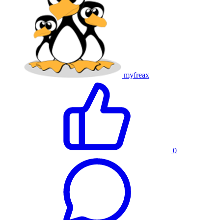
myfreax
0